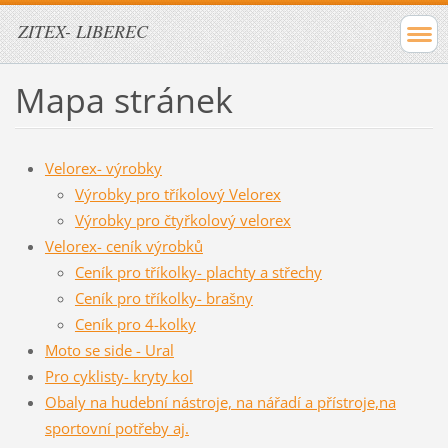
ZITEX- LIBEREC
Mapa stránek
Velorex- výrobky
Výrobky pro tříkolový Velorex
Výrobky pro čtyřkolový velorex
Velorex- ceník výrobků
Ceník pro tříkolky- plachty a střechy
Ceník pro tříkolky- brašny
Ceník pro 4-kolky
Moto se side - Ural
Pro cyklisty- kryty kol
Obaly na hudební nástroje, na nářadí a přístroje,na
sportovní potřeby aj.