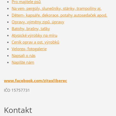
Pro majitele psů
Na ven- pergoly, slunečníky, stánky, trampolíny aj.
Dětem- kapsáře, dekorace, potahy autosedaček apod.
Opravy, výměny zipů, úpravy
Batohy, brašny, tašky
Atypické výrobky na míru
Ceník oprav a ost. výrobků
Velorex- fotogalerie
Napsali o nás
Napište nám
www.facebook.com/zitexliberec
IČO 15757731
Kontakt