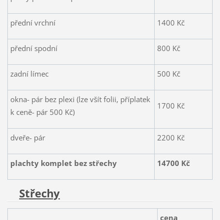
přední vrchní
1400 Kč
přední spodní
800 Kč
zadní límec
500 Kč
okna- pár bez plexi (lze všít folii, příplatek
1700 Kč
k ceně- pár 500 Kč)
dveře- pár
2200 Kč
plachty komplet bez střechy
14700 Kč
Střechy
cena