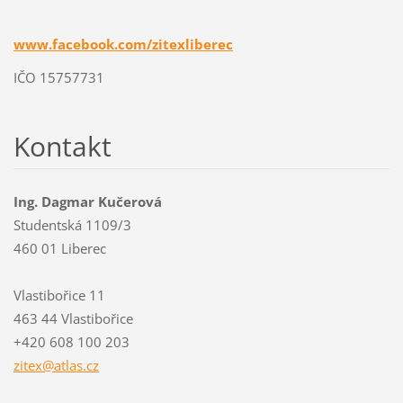
www.facebook.com/zitexliberec
IČO 15757731
Kontakt
Ing. Dagmar Kučerová
Studentská 1109/3
460 01 Liberec
Vlastibořice 11
463 44 Vlastibořice
+420 608 100 203
zitex@at
las.cz