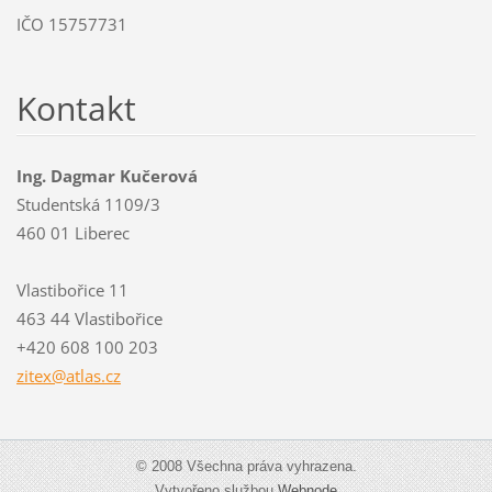
IČO 15757731
Kontakt
Ing. Dagmar Kučerová
Studentská 1109/3
460 01 Liberec
Vlastibořice 11
463 44 Vlastibořice
+420 608 100 203
zitex@at
las.cz
© 2008 Všechna práva vyhrazena.
Vytvořeno službou
Webnode