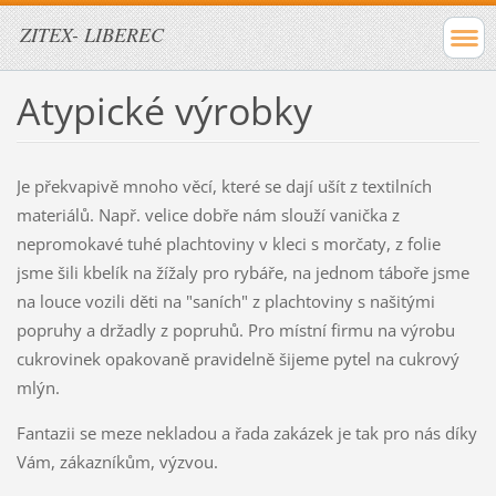
ZITEX- LIBEREC
Atypické výrobky
Je překvapivě mnoho věcí, které se dají ušít z textilních
materiálů. Např. velice dobře nám slouží vanička z
nepromokavé tuhé plachtoviny v kleci s morčaty, z folie
jsme šili kbelík na žížaly pro rybáře, na jednom táboře jsme
na louce vozili děti na "saních" z plachtoviny s našitými
popruhy a držadly z popruhů. Pro místní firmu na výrobu
cukrovinek opakovaně pravidelně šijeme pytel na cukrový
mlýn.
Fantazii se meze nekladou a řada zakázek je tak pro nás díky
Vám, zákazníkům, výzvou.