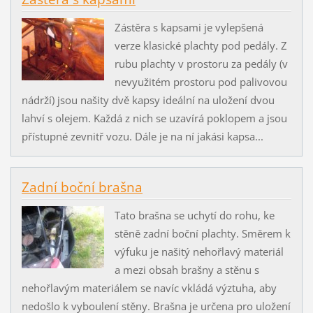
Zástěra s kapsami je vylepšená
verze klasické plachty pod pedály. Z
rubu plachty v prostoru za pedály (v
nevyužitém prostoru pod palivovou
nádrží) jsou našity dvě kapsy ideální na uložení dvou
lahví s olejem. Každá z nich se uzavírá poklopem a jsou
přístupné zevnitř vozu. Dále je na ní jakási kapsa...
Zadní boční brašna
Tato brašna se uchytí do rohu, ke
stěně zadní boční plachty. Směrem k
výfuku je našitý nehořlavý materiál
a mezi obsah brašny a stěnu s
nehořlavým materiálem se navíc vkládá výztuha, aby
nedošlo k vyboulení stěny. Brašna je určena pro uložení