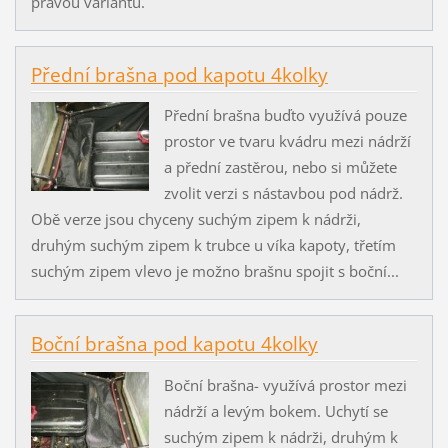
pravou variantu.
Přední brašna pod kapotu 4kolky
Přední brašna buďto využívá pouze
prostor ve tvaru kvádru mezi nádrží
a přední zastěrou, nebo si můžete
zvolit verzi s nástavbou pod nádrž.
Obě verze jsou chyceny suchým zipem k nádrži,
druhým suchým zipem k trubce u víka kapoty, třetím
suchým zipem vlevo je možno brašnu spojit s boční...
Boční brašna pod kapotu 4kolky
Boční brašna- využívá prostor mezi
nádrží a levým bokem. Uchytí se
suchým zipem k nádrži, druhým k