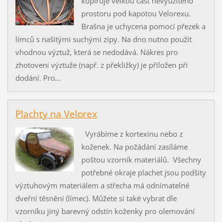
kopíruje velkou část nevyužitého
prostoru pod kapotou Velorexu.
Brašna je uchycena pomocí přezek a
límců s našitými suchými zipy. Na dno nutno použít
vhodnou výztuž, která se nedodává. Nákres pro
zhotovení výztuže (např. z překližky) je přiložen při
dodání. Pro...
Plachty na Velorex
Vyrábíme z kortexinu nebo z
koženek. Na požádání zasíláme
poštou vzorník materiálů. Všechny
potřebné okraje plachet jsou podšity
výztuhovým materiálem a střecha má odnímatelné
dveřní těsnění (límec). Můžete si také vybrat dle
vzorníku jiný barevný odstín koženky pro olemování