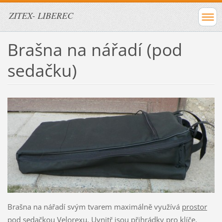
ZITEX- LIBEREC
Brašna na nářadí (pod
sedačku)
Brašna na nářadí svým tvarem maximálně využívá
prostor
pod sedačkou
Velorexu. Uvnitř jsou přihrádky pro klíče,