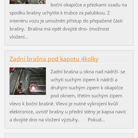
boční okapičce a přezkami vzadu na
spodku brašny uchytíte k trubce za palubkou. Z
interiéru vozu je umožněn přístup do přepažené části
brašny. Brašna má opět dvojité dno- (možnost
vložení...
Zadní brašna pod kapotu 4kolky
Zadní brašna u okna nad nádrží- se
uchytí suchým zipem k nádrži a
druhým suchým zipem k okapičce
pod oknem, třetím suchým zipem
vlevo k boční brašně. Vlevo je nutné vykrojení kvůli
elektronice, uvnitř brašny u přední stěny je kapsa navíc
a dvojité dno na vložení výztuhy. Pokud...