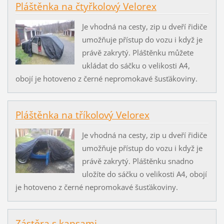
Pláštěnka na čtyřkolový Velorex
Je vhodná na cesty, zip u dveří řidiče
umožňuje přístup do vozu i když je
právě zakrytý. Pláštěnku můžete
ukládat do sáčku o velikosti A4,
obojí je hotoveno z černé nepromokavé šusťákoviny.
Pláštěnka na tříkolový Velorex
Je vhodná na cesty, zip u dveří řidiče
umožňuje přístup do vozu i když je
právě zakrytý. Pláštěnku snadno
uložíte do sáčku o velikosti A4, obojí
je hotoveno z černé nepromokavé šusťákoviny.
Zástěra s kapsami