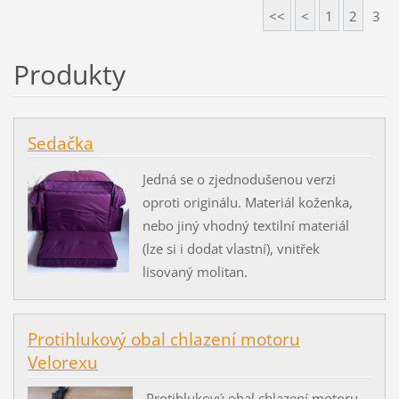
<<
<
1
2
3
Produkty
Sedačka
Jedná se o zjednodušenou verzi
oproti originálu. Materiál koženka,
nebo jiný vhodný textilní materiál
(lze si i dodat vlastní), vnitřek
lisovaný molitan.
Protihlukový obal chlazení motoru
Velorexu
Protihlukový obal chlazení motoru