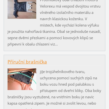
Velorexu má vespod dvojitou vrstvu
vlněného izolačního materiálu a
navrch klasickou koženku. V
místech, kde vychází kolena výfuku
je použita nahořlavá tkanina. Obal se jednoduše nasadí,
sepne dvěmi přezkami a pomocí kovových klipů se
připevní k obalu chlazení viz...
Příruční brašnička
jiJe trojúhelníkového tvaru,
uchycena pomocí suchých zipů na
boku vozu hned pod palubkou s
přístupem od dveřní kliky. Oba boky
brašničky jsou vyztužené, na vnitřním boku je navíc
kapsa opatřená zipem. Je možné si zvolit levou, nebo