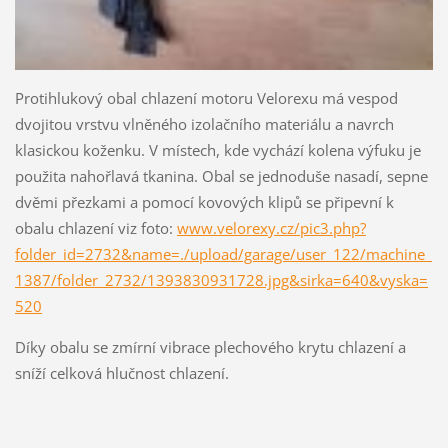
Protihlukový obal chlazení motoru Velorexu má vespod
dvojitou vrstvu vlněného izolačního materiálu a navrch
klasickou koženku. V místech, kde vychází kolena výfuku je
použita nahořlavá tkanina. Obal se jednoduše nasadí, sepne
dvěmi přezkami a pomocí kovových klipů se připevní k
obalu chlazení viz foto:
www.velorexy.cz/pic3.php?
folder_id=2732&name=./upload/garage/user_122/machine_
1387/folder_2732/1393830931728.jpg&sirka=640&vyska=
520
Díky obalu se zmírní vibrace plechového krytu chlazení a
sníží celková hlučnost chlazení.