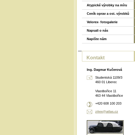
Atypické výrobky na míru
Ceník oprav a ost. výrobků
Velorex- fotogalerie
Napsali o nás
Napište nám
Kontakt
Ing. Dagmar Kučerová
Studentská 1109/3
460 01 Liberec
Vlastibořice 11
463 44 Vlastibořice
+420 608 100 203
zitex@at
las.cz