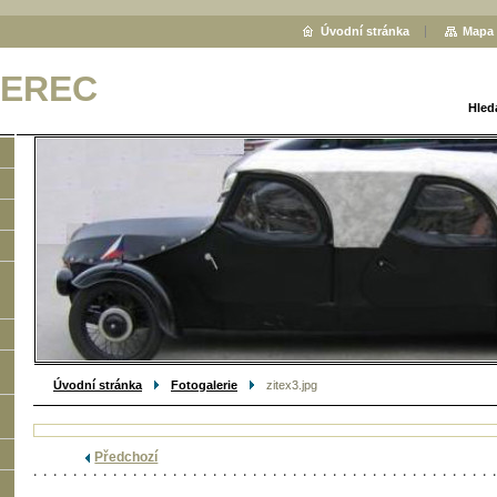
Úvodní stránka
Mapa 
BEREC
Hled
Úvodní stránka
Fotogalerie
zitex3.jpg
Předchozí