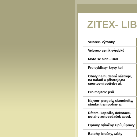
ZITEX- LI
Velorex- výrobky
Velorex- ceník výrobků
Moto se side - Ural
Pro cyklisty- kryty kol
Obaly na hudební nástroje,
na nářadí a přístroje,na
sportovní potřeby aj.
Pro majitele psů
Na ven- pergoly, slunečníky,
stánky, trampolíny aj.
Dětem- kapsáře, dekorace,
potahy autosedaček apod.
Opravy, výměny zipů, úpravy
Batohy, brašny, tašky