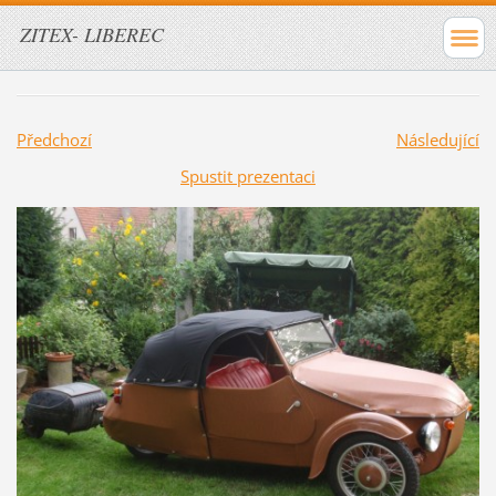
ZITEX- LIBEREC
Předchozí
Následující
Spustit prezentaci