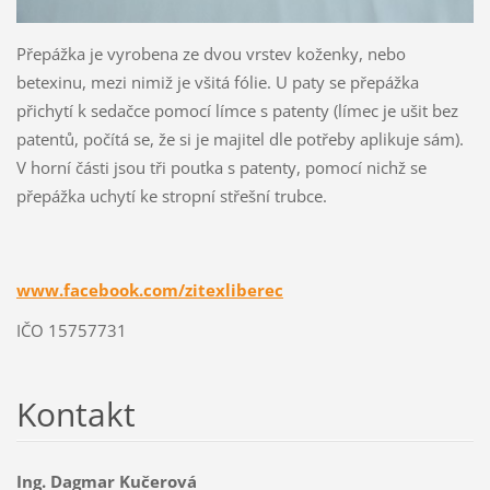
Přepážka je vyrobena ze dvou vrstev koženky, nebo
betexinu, mezi nimiž je všitá fólie. U paty se přepážka
přichytí k sedačce pomocí límce s patenty (límec je ušit bez
patentů, počítá se, že si je majitel dle potřeby aplikuje sám).
V horní části jsou tři poutka s patenty, pomocí nichž se
přepážka uchytí ke stropní střešní trubce.
www.facebook.com/zitexliberec
IČO 15757731
Kontakt
Ing. Dagmar Kučerová