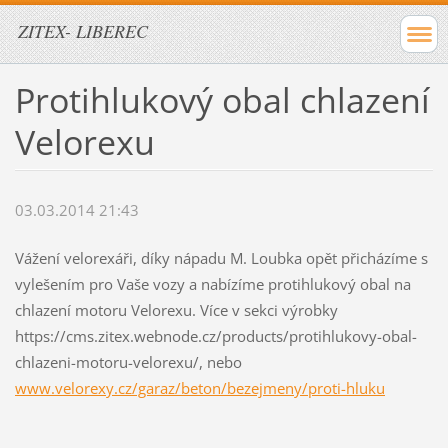
ZITEX- LIBEREC
Protihlukový obal chlazení
Velorexu
03.03.2014 21:43
Vážení velorexáři, díky nápadu M. Loubka opět přicházíme s
vylešením pro Vaše vozy a nabízíme protihlukový obal na
chlazení motoru Velorexu. Více v sekci výrobky
https://cms.zitex.webnode.cz/products/protihlukovy-obal-
chlazeni-motoru-velorexu/, nebo
www.velorexy.cz/garaz/beton/bezejmeny/proti-hluku