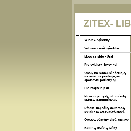
ZITEX- LI
Velorex- výrobky
Velorex- ceník výrobků
Moto se side - Ural
Pro cyklisty- kryty kol
Obaly na hudební nástroje,
na nářadí a přístroje,na
sportovní potřeby aj.
Pro majitele psů
Na ven- pergoly, slunečníky,
stánky, trampolíny aj.
Dětem- kapsáře, dekorace,
potahy autosedaček apod.
Opravy, výměny zipů, úpravy
Batohy, brašny, tašky