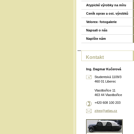
Atypické výrobky na míru
Ceník oprav a ost. výrobků
Velorex- fotogalerie
Napsali o nás
Napište nám
Kontakt
Ing. Dagmar Kučerová
Studentská 1109/3
460 01 Liberec
Vlastibořice 11
463 44 Vlastibořice
+420 608 100 203
zitex@at
las.cz