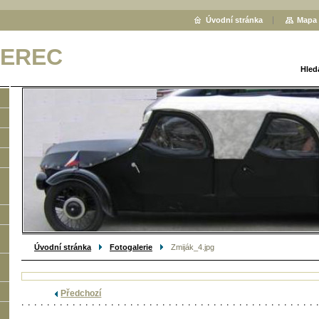
Úvodní stránka
Mapa 
BEREC
Hled
Úvodní stránka
Fotogalerie
Zmiják_4.jpg
Předchozí