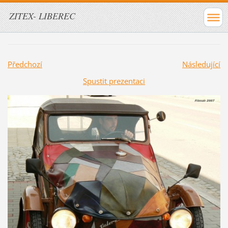
ZITEX- LIBEREC
Předchozí
Následující
Spustit prezentaci